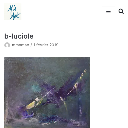
Aller
au
contenu
Accueil
b-luciole
L’artiste
mmaman
1 février 2019
Tableaux
Actualités
Michkalia’s Art
Adhérer
Contact