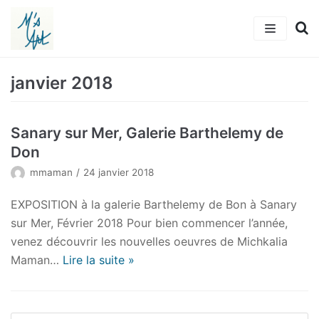
Aller
au
contenu
Accueil
janvier 2018
L’artiste
Sanary sur Mer, Galerie Barthelemy de
Tableaux
Don
Actualités
mmaman
24 janvier 2018
Michkalia’s Art
EXPOSITION à la galerie Barthelemy de Bon à Sanary
sur Mer, Février 2018 Pour bien commencer l’année,
Adhérer
venez découvrir les nouvelles oeuvres de Michkalia
Maman…
Lire la suite »
Contact