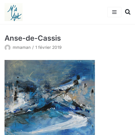
Aller
au
contenu
Accueil
Anse-de-Cassis
L’artiste
mmaman
1 février 2019
Tableaux
Actualités
Michkalia’s Art
Adhérer
Contact