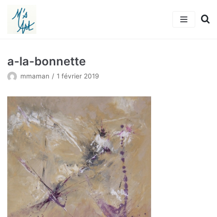
Aller
au
contenu
Accueil
a-la-bonnette
L’artiste
mmaman
1 février 2019
Tableaux
Actualités
Michkalia’s Art
Adhérer
Contact