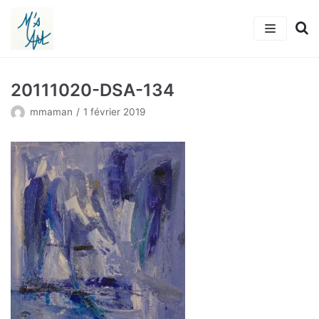
Aller
au
contenu
Accueil
20111020-DSA-134
L’artiste
mmaman
1 février 2019
Tableaux
Actualités
Michkalia’s Art
Adhérer
Contact