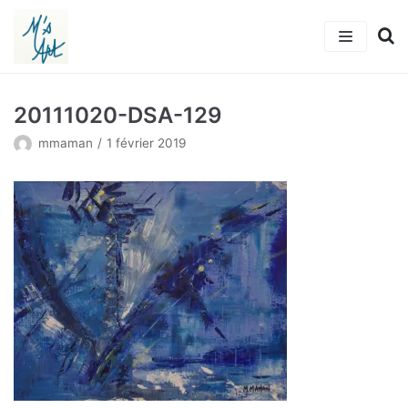
Aller
au
contenu
Accueil
20111020-DSA-129
L’artiste
mmaman
1 février 2019
Tableaux
Actualités
Michkalia’s Art
Adhérer
Contact